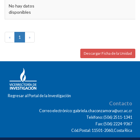
No hay datos
disponibles
«
1
»
Descargar Ficha de la Unidad
Regresar al Portal de la Investigación
Contacto
Correo electrónico: gabriela.chaconzamora@ucr.ac.cr
Teléfono: (506) 2511-1341
Fax: (506) 2224-9367
Cód.Postal: 11501-2060,Costa Rica