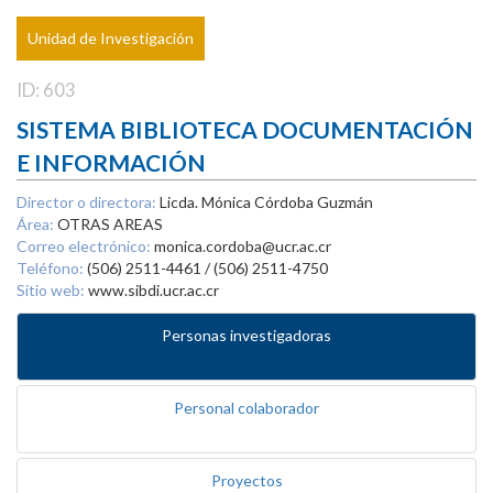
Unidad de Investigación
ID: 603
SISTEMA BIBLIOTECA DOCUMENTACIÓN
E INFORMACIÓN
Director o directora:
Licda. Mónica Córdoba Guzmán
Área:
OTRAS AREAS
Correo electrónico:
monica.cordoba@ucr.ac.cr
Teléfono:
(506) 2511-4461 / (506) 2511-4750
Sitio web:
www.sibdi.ucr.ac.cr
Personas investigadoras
Personal colaborador
Proyectos