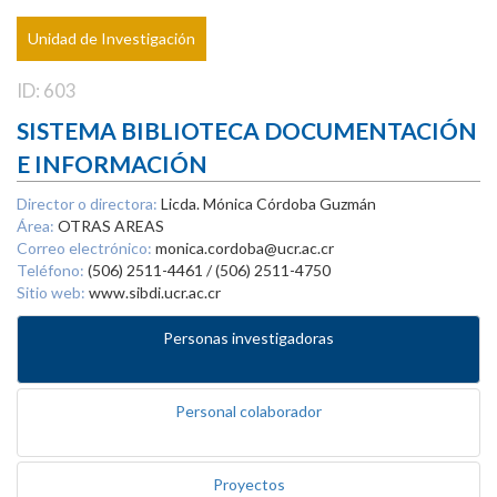
Unidad de Investigación
ID: 603
SISTEMA BIBLIOTECA DOCUMENTACIÓN
E INFORMACIÓN
Director o directora:
Licda. Mónica Córdoba Guzmán
Área:
OTRAS AREAS
Correo electrónico:
monica.cordoba@ucr.ac.cr
Teléfono:
(506) 2511-4461 / (506) 2511-4750
Sitio web:
www.sibdi.ucr.ac.cr
Personas investigadoras
Personal colaborador
Proyectos