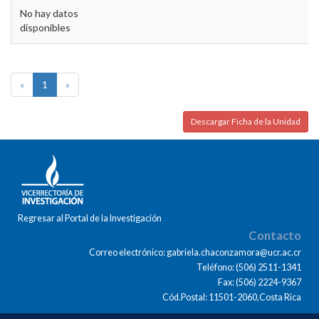
No hay datos
disponibles
«
1
»
Descargar Ficha de la Unidad
Regresar al Portal de la Investigación
Contacto
Correo electrónico: gabriela.chaconzamora@ucr.ac.cr
Teléfono: (506) 2511-1341
Fax: (506) 2224-9367
Cód.Postal: 11501-2060,Costa Rica