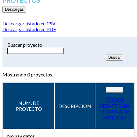
PROYECTOS
Descargas
Descargar listado en CSV
Descargar listado en PDF
Buscar proyecto
Mostrando
0
proyectos
ESTADO
TODOS
NÚM. DE
DESARROLLO
DESCRIPCIÓN
PROYECTO
TERMINADO
VENCIDO
No hay datos