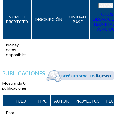
ESTADO
TODOS
NÚM. DE
UNIDAD
DESARROL
DESCRIPCIÓN
PROYECTO
BASE
TERMINAD
VENCIDO
No hay
datos
disponibles
PUBLICACIONES
Mostrando 0
publicaciones
TÍTULO
TIPO
AUTOR
PROYECTOS
FEC
Para