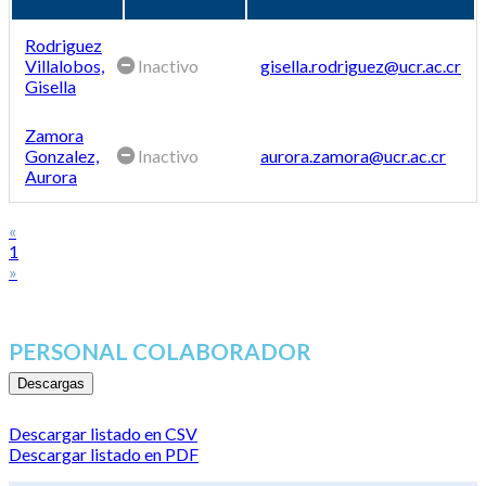
Rodriguez
Villalobos,
Inactivo
gisella.rodriguez@ucr.ac.cr
Gisella
Zamora
Gonzalez,
Inactivo
aurora.zamora@ucr.ac.cr
Aurora
«
1
»
PERSONAL COLABORADOR
Descargas
Descargar listado en CSV
Descargar listado en PDF