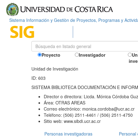
Sistema Información y Gestiòn de Proyectos, Programas y Activi
Proyecto
Investigador
Un
inve
Unidad de Investigación
ID: 603
SISTEMA BIBLIOTECA DOCUMENTACIÓN E INFOR
Director o directora:
Licda. Mónica Córdoba Gu
Área:
OTRAS AREAS
Correo electrónico:
monica.cordoba@ucr.ac.cr
Teléfono:
(506) 2511-4461 / (506) 2511-4750
Sitio web:
www.sibdi.ucr.ac.cr
Personas investigadoras
Personal 