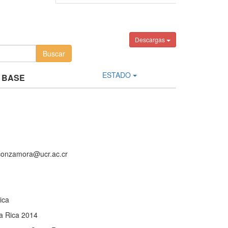
Descargas
ESTADO
 BASE
aconzamora@ucr.ac.cr
ica
a Rica 2014