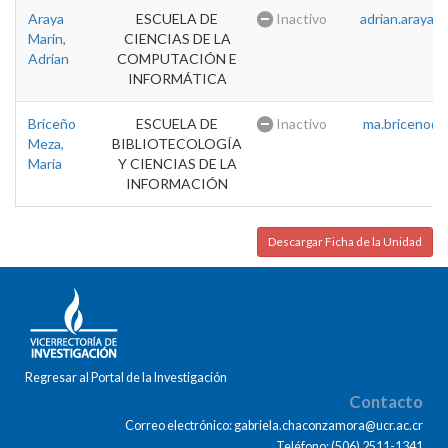
Araya
ESCUELA DE
Inactivo
adrian.araya@u
Marin,
CIENCIAS DE LA
Adrian
COMPUTACIÓN E
INFORMÁTICA
Briceño
ESCUELA DE
Inactivo
ma.briceno@u
Meza,
BIBLIOTECOLOGÍA
Maria
Y CIENCIAS DE LA
INFORMACIÓN
Descargar Ficha de la Unidad
Regresar al Portal de la Investigación
Contacto
Correo electrónico: gabriela.chaconzamora@ucr.ac.cr
Teléfono: (506) 2511-1341