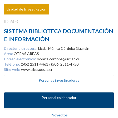
Unidad de Investigación
ID: 603
SISTEMA BIBLIOTECA DOCUMENTACIÓN
E INFORMACIÓN
Director o directora:
Licda. Mónica Córdoba Guzmán
Área:
OTRAS AREAS
Correo electrónico:
monica.cordoba@ucr.ac.cr
Teléfono:
(506) 2511-4461 / (506) 2511-4750
Sitio web:
www.sibdi.ucr.ac.cr
Personas investigadoras
Personal colaborador
Proyectos