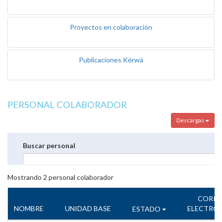
Proyectos en colaboración
Publicaciones Kérwá
PERSONAL COLABORADOR
Descargas
Buscar personal
Mostrando
2
personal colaborador
CORR
NOMBRE
UNIDAD BASE
ELECTRÓ
ESTADO