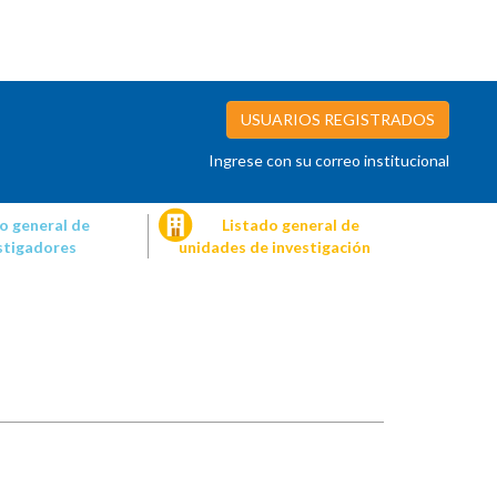
USUARIOS REGISTRADOS
Ingrese con su correo institucional
o general de
Listado general de
stigadores
unidades de investigación