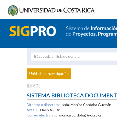
Investigador
Uni
Proyecto
Unidad de Investigación
inves
ID: 603
SISTEMA BIBLIOTECA DOCUMEN
Director o directora:
Licda. Mónica Córdoba Guzmán
Área:
OTRAS AREAS
Correo electrónico:
monica.cordoba@ucr.ac.cr