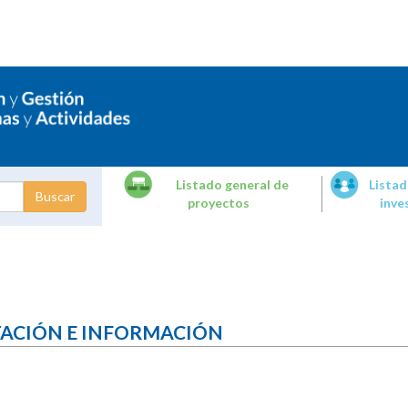
Listado general de
Listad
proyectos
inve
dades de
tigación
TACIÓN E INFORMACIÓN