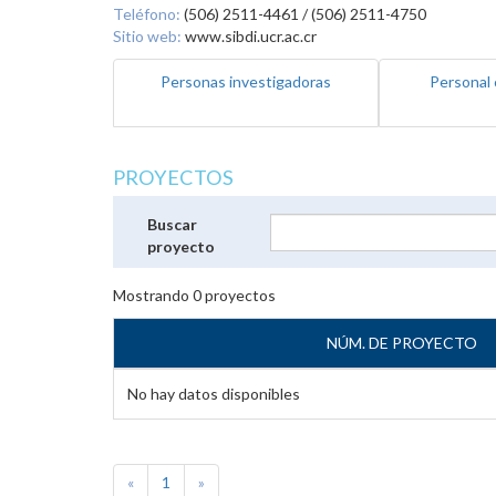
Teléfono:
(506) 2511-4461 / (506) 2511-4750
Sitio web:
www.sibdi.ucr.ac.cr
Personas investigadoras
Personal 
PROYECTOS
Buscar
proyecto
Mostrando
0
proyectos
NÚM. DE PROYECTO
No hay datos disponibles
«
1
»