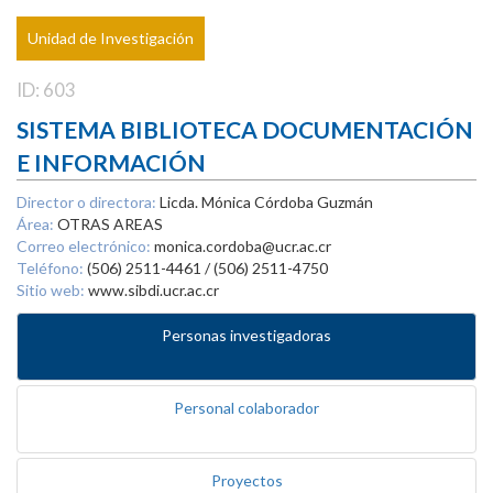
Unidad de Investigación
ID: 603
SISTEMA BIBLIOTECA DOCUMENTACIÓN
E INFORMACIÓN
Director o directora:
Licda. Mónica Córdoba Guzmán
Área:
OTRAS AREAS
Correo electrónico:
monica.cordoba@ucr.ac.cr
Teléfono:
(506) 2511-4461 / (506) 2511-4750
Sitio web:
www.sibdi.ucr.ac.cr
Personas investigadoras
Personal colaborador
Proyectos