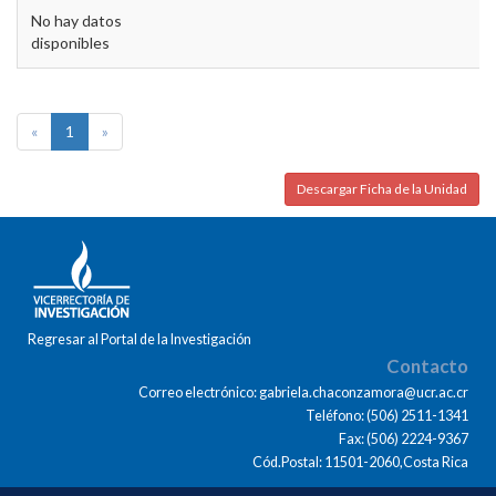
No hay datos
disponibles
«
1
»
Descargar Ficha de la Unidad
Regresar al Portal de la Investigación
Contacto
Correo electrónico: gabriela.chaconzamora@ucr.ac.cr
Teléfono: (506) 2511-1341
Fax: (506) 2224-9367
Cód.Postal: 11501-2060,Costa Rica