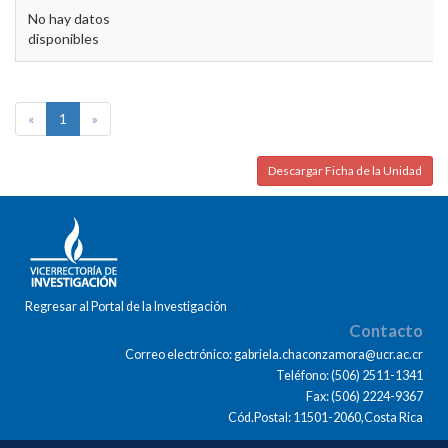
No hay datos
disponibles
«
1
»
Descargar Ficha de la Unidad
Regresar al Portal de la Investigación
Contacto
Correo electrónico: gabriela.chaconzamora@ucr.ac.cr
Teléfono: (506) 2511-1341
Fax: (506) 2224-9367
Cód.Postal: 11501-2060,Costa Rica