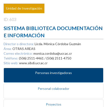
Unidad de Investigación
ID: 603
SISTEMA BIBLIOTECA DOCUMENTACIÓN
E INFORMACIÓN
Director o directora:
Licda. Mónica Córdoba Guzmán
Área:
OTRAS AREAS
Correo electrónico:
monica.cordoba@ucr.ac.cr
Teléfono:
(506) 2511-4461 / (506) 2511-4750
Sitio web:
www.sibdi.ucr.ac.cr
Personas investigadoras
Personal colaborador
Proyectos