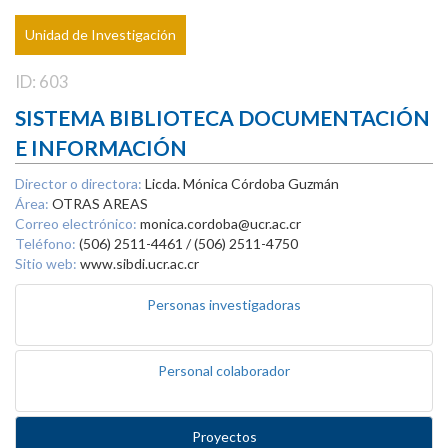
Unidad de Investigación
ID: 603
SISTEMA BIBLIOTECA DOCUMENTACIÓN
E INFORMACIÓN
Director o directora:
Licda. Mónica Córdoba Guzmán
Área:
OTRAS AREAS
Correo electrónico:
monica.cordoba@ucr.ac.cr
Teléfono:
(506) 2511-4461 / (506) 2511-4750
Sitio web:
www.sibdi.ucr.ac.cr
Personas investigadoras
Personal colaborador
Proyectos