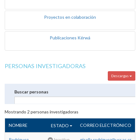
Proyectos en colaboración
Publicaciones Kérwá
PERSONAS INVESTIGADORAS
Descargas
Buscar personas
Mostrando
2
personas investigadoras
NOMBRE
CORREO ELECTRÓNICO
ESTADO
Rodriguez
Inactivo
gisella.rodriguez@ucr.ac.cr