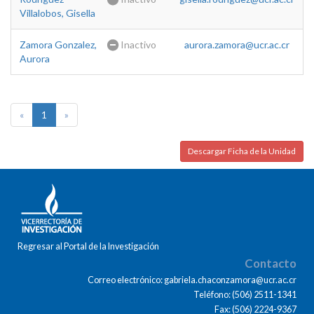
Villalobos, Gisella
Zamora Gonzalez,
Inactivo
aurora.zamora@ucr.ac.cr
Aurora
«
1
»
Descargar Ficha de la Unidad
Regresar al Portal de la Investigación
Contacto
Correo electrónico: gabriela.chaconzamora@ucr.ac.cr
Teléfono: (506) 2511-1341
Fax: (506) 2224-9367