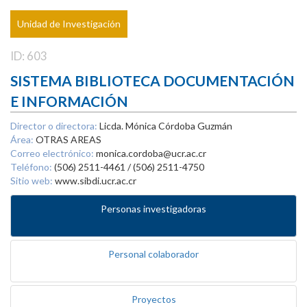
Unidad de Investigación
ID: 603
SISTEMA BIBLIOTECA DOCUMENTACIÓN
E INFORMACIÓN
Director o directora:
Licda. Mónica Córdoba Guzmán
Área:
OTRAS AREAS
Correo electrónico:
monica.cordoba@ucr.ac.cr
Teléfono:
(506) 2511-4461 / (506) 2511-4750
Sitio web:
www.sibdi.ucr.ac.cr
Personas investigadoras
Personal colaborador
Proyectos