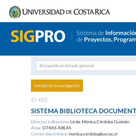
Investigador
Uni
Proyecto
Unidad de Investigación
inves
ID: 603
SISTEMA BIBLIOTECA DOCUMEN
Director o directora:
Licda. Mónica Córdoba Guzmán
Área:
OTRAS AREAS
Correo electrónico:
monica.cordoba@ucr.ac.cr