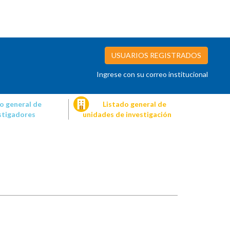
USUARIOS REGISTRADOS
Ingrese con su correo institucional
o general de
Listado general de
stigadores
unidades de investigación