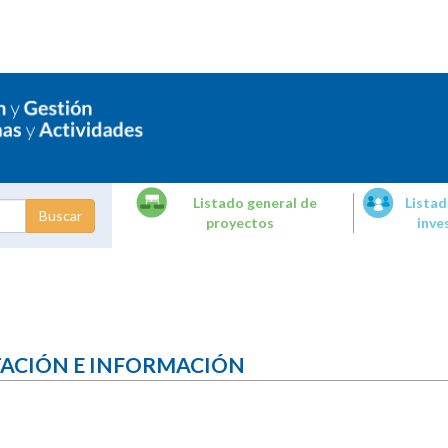
Listado general de
Listad
proyectos
inve
dades de
tigación
TACIÓN E INFORMACIÓN