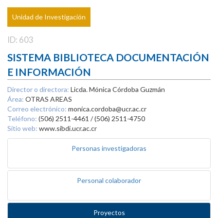
Unidad de Investigación
ID: 603
SISTEMA BIBLIOTECA DOCUMENTACIÓN
E INFORMACIÓN
Director o directora:
Licda. Mónica Córdoba Guzmán
Área:
OTRAS AREAS
Correo electrónico:
monica.cordoba@ucr.ac.cr
Teléfono:
(506) 2511-4461 / (506) 2511-4750
Sitio web:
www.sibdi.ucr.ac.cr
Personas investigadoras
Personal colaborador
Proyectos