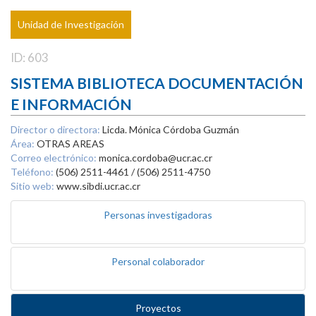
Unidad de Investigación
ID: 603
SISTEMA BIBLIOTECA DOCUMENTACIÓN
E INFORMACIÓN
Director o directora:
Licda. Mónica Córdoba Guzmán
Área:
OTRAS AREAS
Correo electrónico:
monica.cordoba@ucr.ac.cr
Teléfono:
(506) 2511-4461 / (506) 2511-4750
Sitio web:
www.sibdi.ucr.ac.cr
Personas investigadoras
Personal colaborador
Proyectos