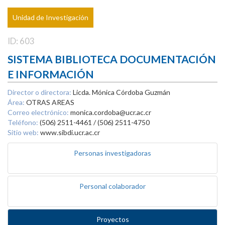
Unidad de Investigación
ID: 603
SISTEMA BIBLIOTECA DOCUMENTACIÓN
E INFORMACIÓN
Director o directora:
Licda. Mónica Córdoba Guzmán
Área:
OTRAS AREAS
Correo electrónico:
monica.cordoba@ucr.ac.cr
Teléfono:
(506) 2511-4461 / (506) 2511-4750
Sitio web:
www.sibdi.ucr.ac.cr
Personas investigadoras
Personal colaborador
Proyectos