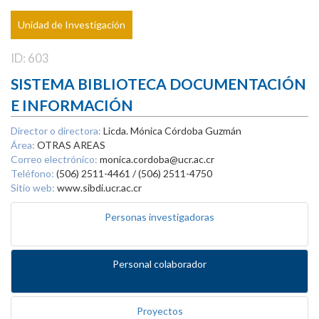
Unidad de Investigación
ID: 603
SISTEMA BIBLIOTECA DOCUMENTACIÓN
E INFORMACIÓN
Director o directora:
Licda. Mónica Córdoba Guzmán
Área:
OTRAS AREAS
Correo electrónico:
monica.cordoba@ucr.ac.cr
Teléfono:
(506) 2511-4461 / (506) 2511-4750
Sitio web:
www.sibdi.ucr.ac.cr
Personas investigadoras
Personal colaborador
Proyectos