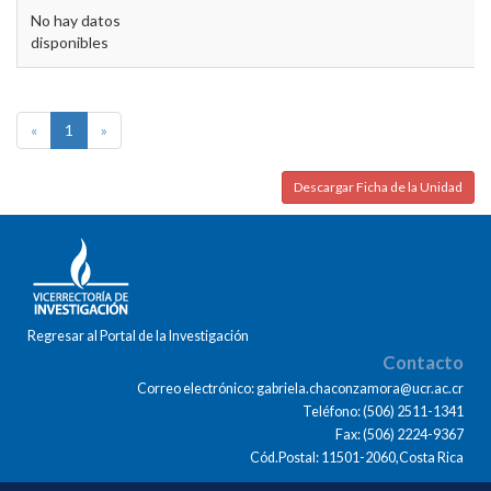
No hay datos
disponibles
«
1
»
Descargar Ficha de la Unidad
Regresar al Portal de la Investigación
Contacto
Correo electrónico: gabriela.chaconzamora@ucr.ac.cr
Teléfono: (506) 2511-1341
Fax: (506) 2224-9367
Cód.Postal: 11501-2060,Costa Rica