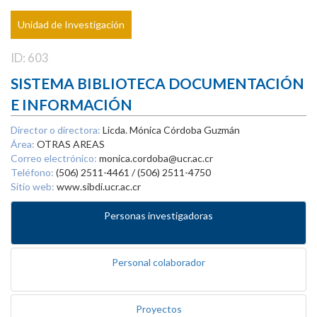
Unidad de Investigación
ID: 603
SISTEMA BIBLIOTECA DOCUMENTACIÓN
E INFORMACIÓN
Director o directora:
Licda. Mónica Córdoba Guzmán
Área:
OTRAS AREAS
Correo electrónico:
monica.cordoba@ucr.ac.cr
Teléfono:
(506) 2511-4461 / (506) 2511-4750
Sitio web:
www.sibdi.ucr.ac.cr
Personas investigadoras
Personal colaborador
Proyectos