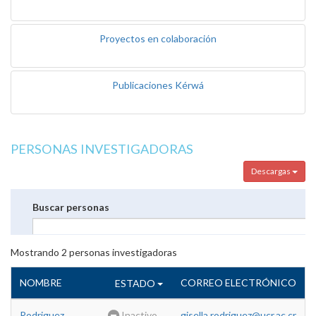
Proyectos en colaboración
Publicaciones Kérwá
PERSONAS INVESTIGADORAS
Descargas
Buscar personas
Mostrando
2
personas investigadoras
NOMBRE
CORREO ELECTRÓNICO
ESTADO
Rodriguez
Inactivo
gisella.rodriguez@ucr.ac.cr