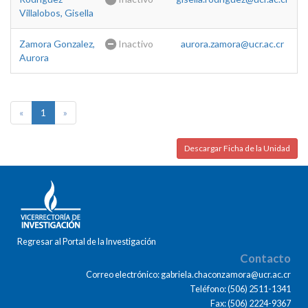
Villalobos, Gisella
Zamora Gonzalez,
Inactivo
aurora.zamora@ucr.ac.cr
Aurora
«
1
»
Descargar Ficha de la Unidad
Regresar al Portal de la Investigación
Contacto
Correo electrónico: gabriela.chaconzamora@ucr.ac.cr
Teléfono: (506) 2511-1341
Fax: (506) 2224-9367