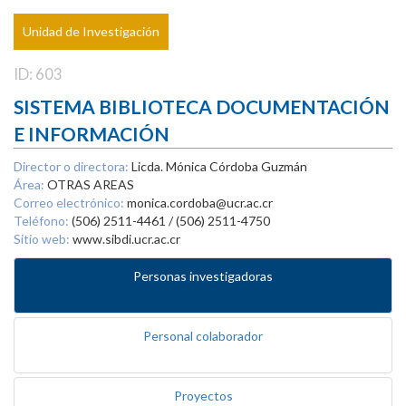
Unidad de Investigación
ID: 603
SISTEMA BIBLIOTECA DOCUMENTACIÓN
E INFORMACIÓN
Director o directora:
Licda. Mónica Córdoba Guzmán
Área:
OTRAS AREAS
Correo electrónico:
monica.cordoba@ucr.ac.cr
Teléfono:
(506) 2511-4461 / (506) 2511-4750
Sitio web:
www.sibdi.ucr.ac.cr
Personas investigadoras
Personal colaborador
Proyectos