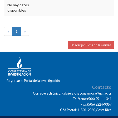
No hay datos
disponibles
«
1
»
Descargar Ficha de la Unidad
Regresar al Portal de la Investigación
Contacto
Correo electrónico: gabriela.chaconzamora@ucr.ac.cr
Teléfono: (506) 2511-1341
Fax: (506) 2224-9367
Cód.Postal: 11501-2060,Costa Rica