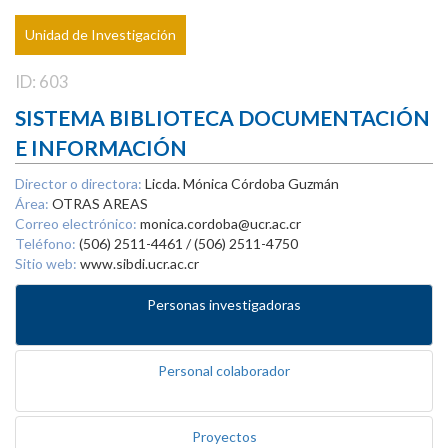
Unidad de Investigación
ID: 603
SISTEMA BIBLIOTECA DOCUMENTACIÓN
E INFORMACIÓN
Director o directora:
Licda. Mónica Córdoba Guzmán
Área:
OTRAS AREAS
Correo electrónico:
monica.cordoba@ucr.ac.cr
Teléfono:
(506) 2511-4461 / (506) 2511-4750
Sitio web:
www.sibdi.ucr.ac.cr
Personas investigadoras
Personal colaborador
Proyectos