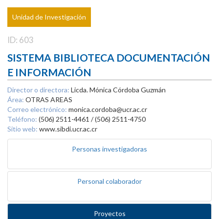
Unidad de Investigación
ID: 603
SISTEMA BIBLIOTECA DOCUMENTACIÓN
E INFORMACIÓN
Director o directora:
Licda. Mónica Córdoba Guzmán
Área:
OTRAS AREAS
Correo electrónico:
monica.cordoba@ucr.ac.cr
Teléfono:
(506) 2511-4461 / (506) 2511-4750
Sitio web:
www.sibdi.ucr.ac.cr
Personas investigadoras
Personal colaborador
Proyectos