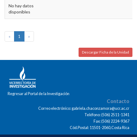
No hay datos
disponibles
«
1
»
Descargar Ficha de la Unidad
Regresar al Portal de la Investigación
Contacto
Correo electrónico: gabriela.chaconzamora@ucr.ac.cr
Teléfono: (506) 2511-1341
Fax: (506) 2224-9367
Cód.Postal: 11501-2060,Costa Rica