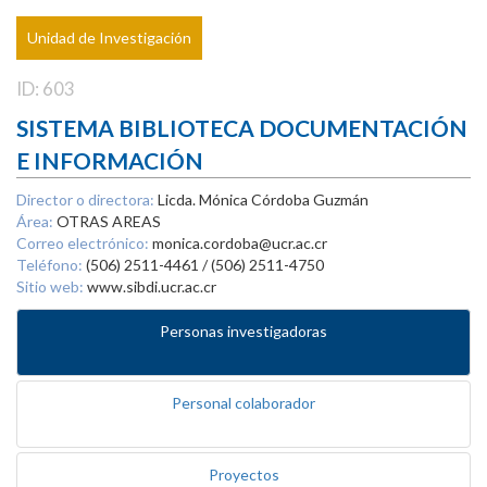
Unidad de Investigación
ID: 603
SISTEMA BIBLIOTECA DOCUMENTACIÓN
E INFORMACIÓN
Director o directora:
Licda. Mónica Córdoba Guzmán
Área:
OTRAS AREAS
Correo electrónico:
monica.cordoba@ucr.ac.cr
Teléfono:
(506) 2511-4461 / (506) 2511-4750
Sitio web:
www.sibdi.ucr.ac.cr
Personas investigadoras
Personal colaborador
Proyectos