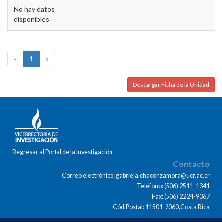
No hay datos
disponibles
«
1
»
Descargar Ficha de la Unidad
Regresar al Portal de la Investigación
Contacto
Correo electrónico: gabriela.chaconzamora@ucr.ac.cr
Teléfono: (506) 2511-1341
Fax: (506) 2224-9367
Cód.Postal: 11501-2060,Costa Rica