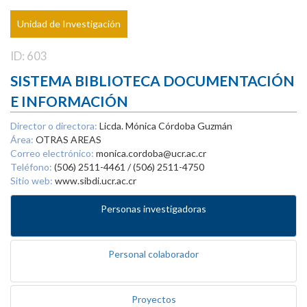
Unidad de Investigación
ID: 603
SISTEMA BIBLIOTECA DOCUMENTACIÓN
E INFORMACIÓN
Director o directora:
Licda. Mónica Córdoba Guzmán
Área:
OTRAS AREAS
Correo electrónico:
monica.cordoba@ucr.ac.cr
Teléfono:
(506) 2511-4461 / (506) 2511-4750
Sitio web:
www.sibdi.ucr.ac.cr
Personas investigadoras
Personal colaborador
Proyectos