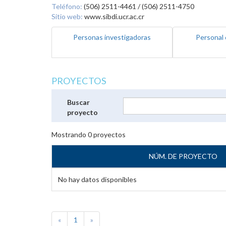
Teléfono:
(506) 2511-4461 / (506) 2511-4750
Sitio web:
www.sibdi.ucr.ac.cr
Personas investigadoras
Personal 
PROYECTOS
Buscar
proyecto
Mostrando
0
proyectos
NÚM. DE PROYECTO
No hay datos disponibles
«
1
»