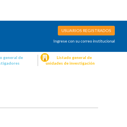
USUARIOS REGISTRADOS
Ingrese con su correo institucional
o general de
Listado general de
stigadores
unidades de investigación