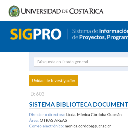
Investigador
Uni
Proyecto
Unidad de Investigación
inves
ID: 603
SISTEMA BIBLIOTECA DOCUMEN
Director o directora:
Licda. Mónica Córdoba Guzmán
Área:
OTRAS AREAS
Correo electrónico:
monica.cordoba@ucr.ac.cr