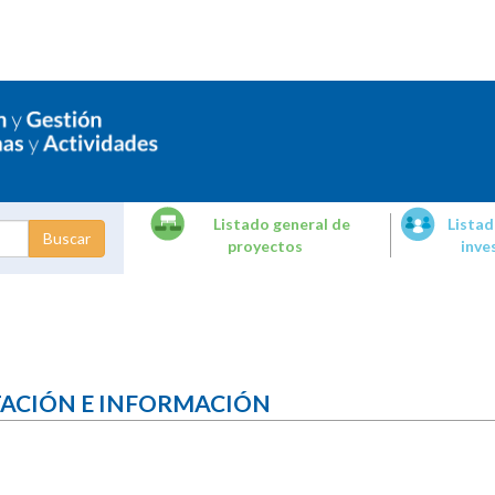
Listado general de
Listad
proyectos
inve
dades de
tigación
TACIÓN E INFORMACIÓN