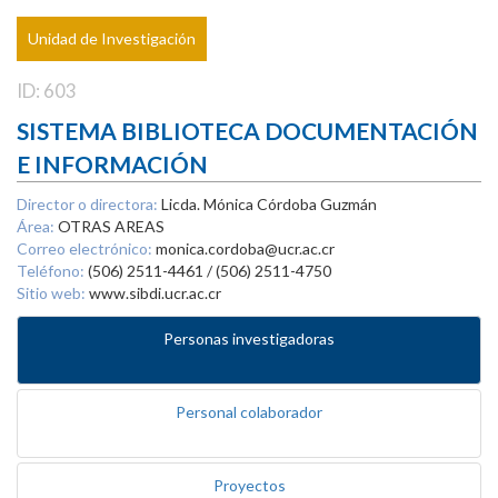
Unidad de Investigación
ID: 603
SISTEMA BIBLIOTECA DOCUMENTACIÓN
E INFORMACIÓN
Director o directora:
Licda. Mónica Córdoba Guzmán
Área:
OTRAS AREAS
Correo electrónico:
monica.cordoba@ucr.ac.cr
Teléfono:
(506) 2511-4461 / (506) 2511-4750
Sitio web:
www.sibdi.ucr.ac.cr
Personas investigadoras
Personal colaborador
Proyectos