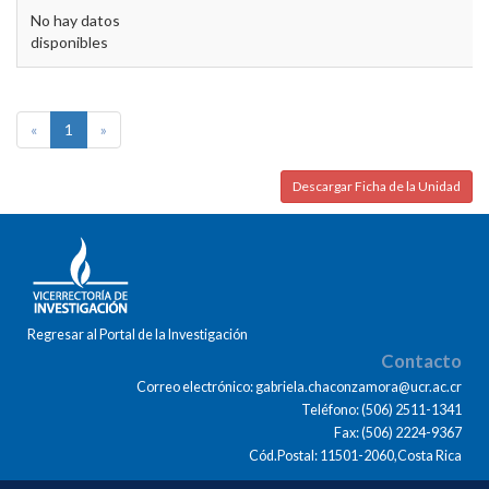
No hay datos
disponibles
«
1
»
Descargar Ficha de la Unidad
Regresar al Portal de la Investigación
Contacto
Correo electrónico: gabriela.chaconzamora@ucr.ac.cr
Teléfono: (506) 2511-1341
Fax: (506) 2224-9367
Cód.Postal: 11501-2060,Costa Rica