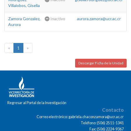
Villalobos, Gisella
Zamora Gonzalez,
Inactivo
aurora.zamora@ucr.ac.cr
Aurora
«
1
»
Descargar Ficha de la Unidad
Regresar al Portal de la Investigación
Contacto
Correo electrónico: gabriela.chaconzamora@ucr.ac.cr
Teléfono: (506) 2511-1341
Fax: (506) 2224-9367