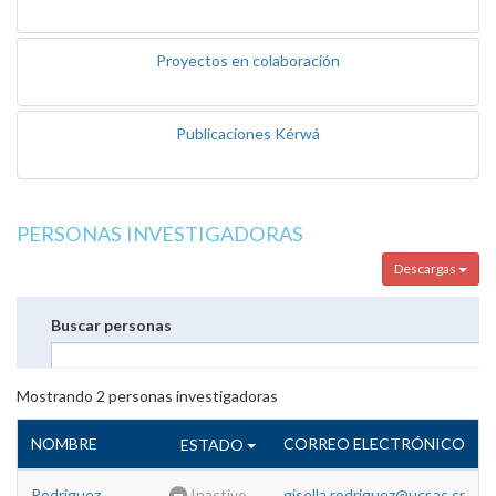
Proyectos en colaboración
Publicaciones Kérwá
PERSONAS INVESTIGADORAS
Descargas
Buscar personas
Mostrando
2
personas investigadoras
NOMBRE
CORREO ELECTRÓNICO
ESTADO
Rodriguez
Inactivo
gisella.rodriguez@ucr.ac.cr