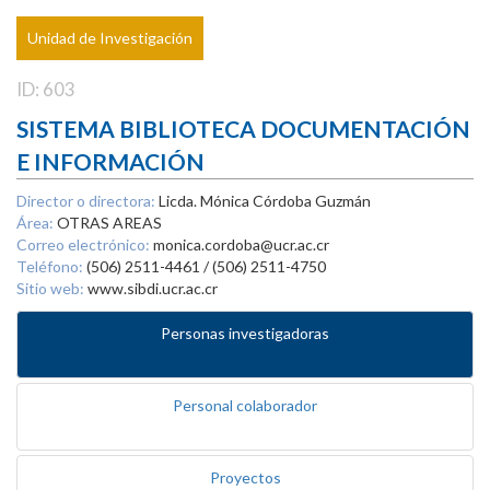
Unidad de Investigación
ID: 603
SISTEMA BIBLIOTECA DOCUMENTACIÓN
E INFORMACIÓN
Director o directora:
Licda. Mónica Córdoba Guzmán
Área:
OTRAS AREAS
Correo electrónico:
monica.cordoba@ucr.ac.cr
Teléfono:
(506) 2511-4461 / (506) 2511-4750
Sitio web:
www.sibdi.ucr.ac.cr
Personas investigadoras
Personal colaborador
Proyectos