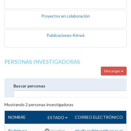
Proyectos en colaboración
Publicaciones Kérwá
PERSONAS INVESTIGADORAS
Descargas
Buscar personas
Mostrando
2
personas investigadoras
NOMBRE
CORREO ELECTRÓNICO
ESTADO
Rodriguez
Inactivo
gisella.rodriguez@ucr.ac.cr