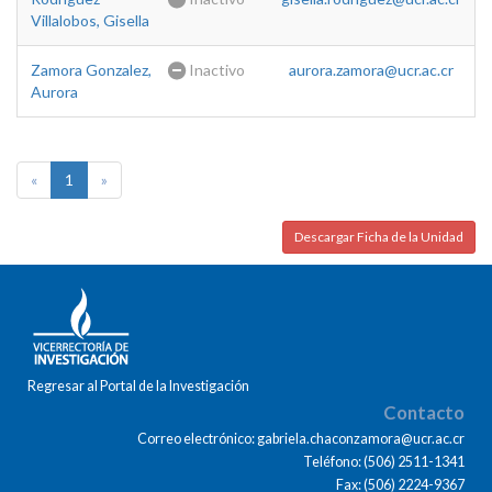
Villalobos, Gisella
Zamora Gonzalez,
Inactivo
aurora.zamora@ucr.ac.cr
Aurora
«
1
»
Descargar Ficha de la Unidad
Regresar al Portal de la Investigación
Contacto
Correo electrónico: gabriela.chaconzamora@ucr.ac.cr
Teléfono: (506) 2511-1341
Fax: (506) 2224-9367