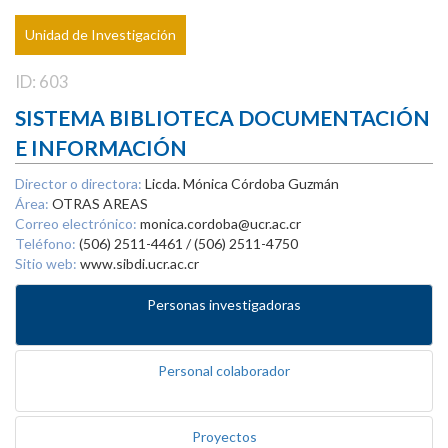
Unidad de Investigación
ID: 603
SISTEMA BIBLIOTECA DOCUMENTACIÓN
E INFORMACIÓN
Director o directora:
Licda. Mónica Córdoba Guzmán
Área:
OTRAS AREAS
Correo electrónico:
monica.cordoba@ucr.ac.cr
Teléfono:
(506) 2511-4461 / (506) 2511-4750
Sitio web:
www.sibdi.ucr.ac.cr
Personas investigadoras
Personal colaborador
Proyectos