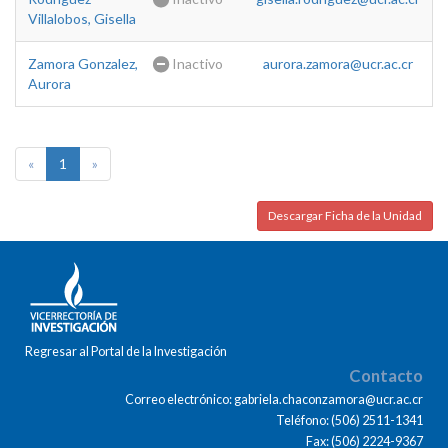
Villalobos, Gisella
Zamora Gonzalez,
Inactivo
aurora.zamora@ucr.ac.cr
Aurora
«
1
»
Descargar Ficha de la Unidad
Regresar al Portal de la Investigación
Contacto
Correo electrónico: gabriela.chaconzamora@ucr.ac.cr
Teléfono: (506) 2511-1341
Fax: (506) 2224-9367