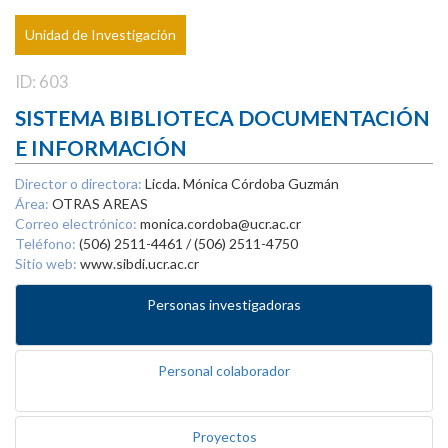
Unidad de Investigación
ID: 603
SISTEMA BIBLIOTECA DOCUMENTACIÓN
E INFORMACIÓN
Director o directora:
Licda. Mónica Córdoba Guzmán
Área:
OTRAS AREAS
Correo electrónico:
monica.cordoba@ucr.ac.cr
Teléfono:
(506) 2511-4461 / (506) 2511-4750
Sitio web:
www.sibdi.ucr.ac.cr
Personas investigadoras
Personal colaborador
Proyectos