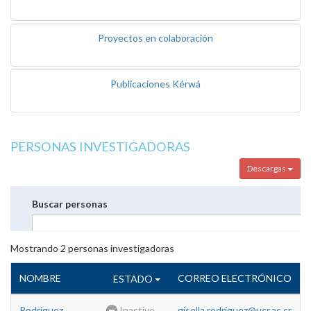
Proyectos en colaboración
Publicaciones Kérwá
PERSONAS INVESTIGADORAS
Descargas
Buscar personas
Mostrando
2
personas investigadoras
NOMBRE
CORREO ELECTRÓNICO
ESTADO
Rodriguez
Inactivo
gisella.rodriguez@ucr.ac.cr