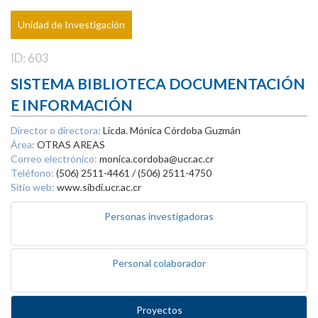
Unidad de Investigación
ID: 603
SISTEMA BIBLIOTECA DOCUMENTACIÓN
E INFORMACIÓN
Director o directora:
Licda. Mónica Córdoba Guzmán
Área:
OTRAS AREAS
Correo electrónico:
monica.cordoba@ucr.ac.cr
Teléfono:
(506) 2511-4461 / (506) 2511-4750
Sitio web:
www.sibdi.ucr.ac.cr
Personas investigadoras
Personal colaborador
Proyectos