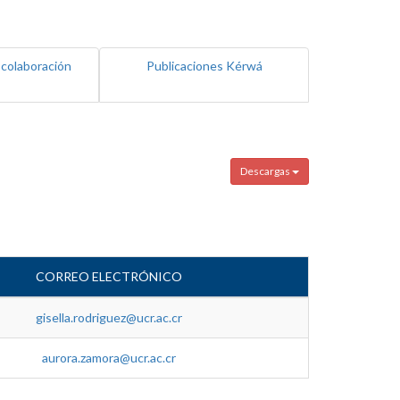
 colaboración
Publicaciones Kérwá
Descargas
CORREO ELECTRÓNICO
gisella.rodriguez@ucr.ac.cr
aurora.zamora@ucr.ac.cr