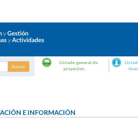
Listado general de
Listad
proyectos
inve
dades de
tigación
TACIÓN E INFORMACIÓN