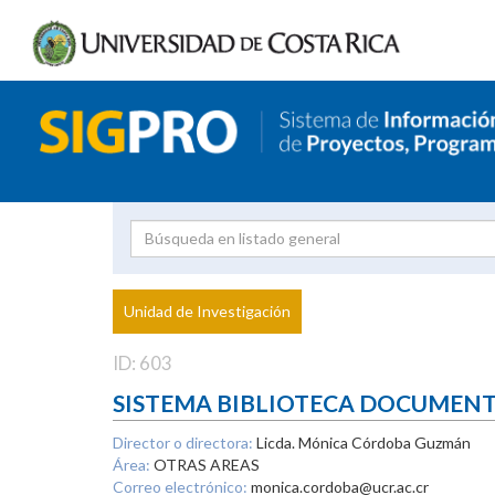
Investigador
Uni
Proyecto
Unidad de Investigación
inves
ID: 603
SISTEMA BIBLIOTECA DOCUMEN
Director o directora:
Licda. Mónica Córdoba Guzmán
Área:
OTRAS AREAS
Correo electrónico:
monica.cordoba@ucr.ac.cr