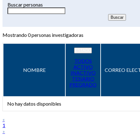
Buscar personas
Mostrando
0
personas investigadoras
ESTADO
TODOS
ACTIVO
NOMBRE
CORREO ELEC
INACTIVO
TESIARIO
PREGRADO
No hay datos disponibles
«
1
»