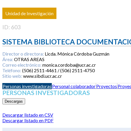
Unidad de Investigación
ID: 603
SISTEMA BIBLIOTECA DOCUMENTACI
Director o directora:
Licda. Mónica Córdoba Guzmán
Área:
OTRAS AREAS
Correo electrónico:
monica.cordoba@ucr.ac.cr
Teléfono:
(506) 2511-4461 / (506) 2511-4750
Sitio web:
www.sibdi.ucr.ac.cr
Personas investigadoras
Personal colaborador
Proyectos
Proyec
PERSONAS INVESTIGADORAS
Descargas
Descargar listado en CSV
Descargar listado en PDF