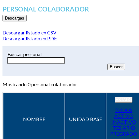
PERSONAL COLABORADOR
Descargas
Descargar listado en CSV
Descargar listado en PDF
Buscar personal
Mostrando
0
personal colaborador
ESTADO
TODOS
ACTIVO
NOMBRE
UNIDAD BASE
INACTIVO
TESIARIO
PREGRADO