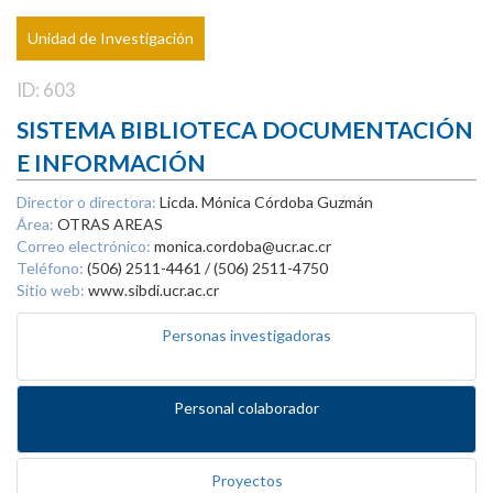
Unidad de Investigación
ID: 603
SISTEMA BIBLIOTECA DOCUMENTACIÓN
E INFORMACIÓN
Director o directora:
Licda. Mónica Córdoba Guzmán
Área:
OTRAS AREAS
Correo electrónico:
monica.cordoba@ucr.ac.cr
Teléfono:
(506) 2511-4461 / (506) 2511-4750
Sitio web:
www.sibdi.ucr.ac.cr
Personas investigadoras
Personal colaborador
Proyectos