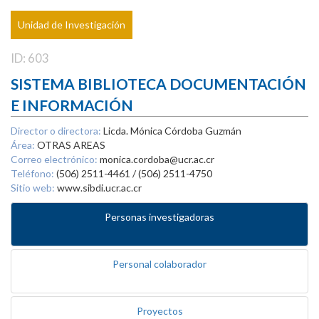
Unidad de Investigación
ID: 603
SISTEMA BIBLIOTECA DOCUMENTACIÓN
E INFORMACIÓN
Director o directora:
Licda. Mónica Córdoba Guzmán
Área:
OTRAS AREAS
Correo electrónico:
monica.cordoba@ucr.ac.cr
Teléfono:
(506) 2511-4461 / (506) 2511-4750
Sitio web:
www.sibdi.ucr.ac.cr
Personas investigadoras
Personal colaborador
Proyectos