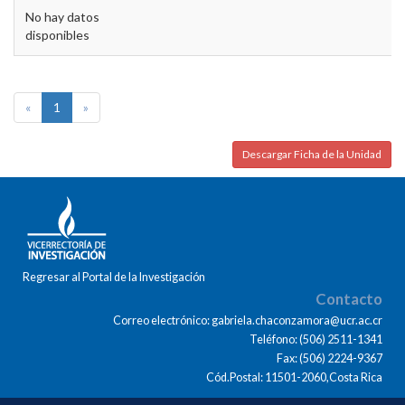
No hay datos
disponibles
«
1
»
Descargar Ficha de la Unidad
Regresar al Portal de la Investigación
Contacto
Correo electrónico: gabriela.chaconzamora@ucr.ac.cr
Teléfono: (506) 2511-1341
Fax: (506) 2224-9367
Cód.Postal: 11501-2060,Costa Rica