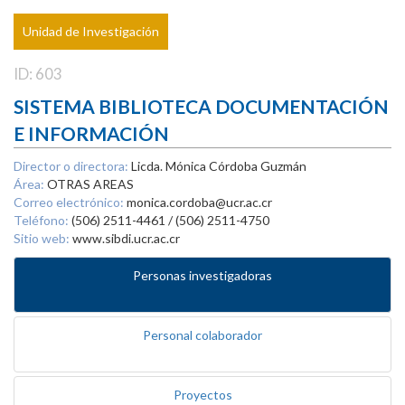
Unidad de Investigación
ID: 603
SISTEMA BIBLIOTECA DOCUMENTACIÓN
E INFORMACIÓN
Director o directora:
Licda. Mónica Córdoba Guzmán
Área:
OTRAS AREAS
Correo electrónico:
monica.cordoba@ucr.ac.cr
Teléfono:
(506) 2511-4461 / (506) 2511-4750
Sitio web:
www.sibdi.ucr.ac.cr
Personas investigadoras
Personal colaborador
Proyectos