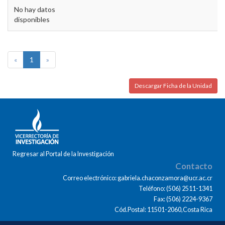
No hay datos
disponibles
«
1
»
Descargar Ficha de la Unidad
Regresar al Portal de la Investigación
Contacto
Correo electrónico: gabriela.chaconzamora@ucr.ac.cr
Teléfono: (506) 2511-1341
Fax: (506) 2224-9367
Cód.Postal: 11501-2060,Costa Rica