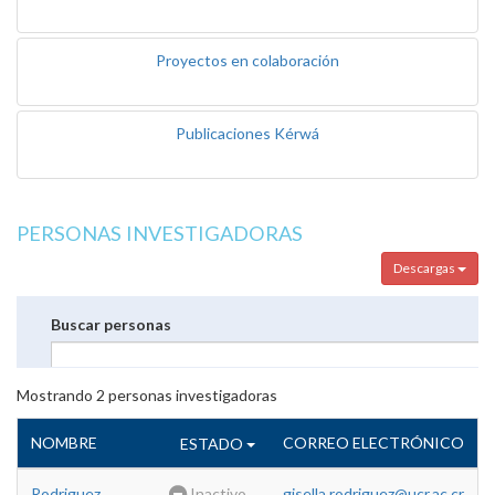
Proyectos en colaboración
Publicaciones Kérwá
PERSONAS INVESTIGADORAS
Descargas
Buscar personas
Mostrando
2
personas investigadoras
NOMBRE
CORREO ELECTRÓNICO
ESTADO
Rodriguez
Inactivo
gisella.rodriguez@ucr.ac.cr