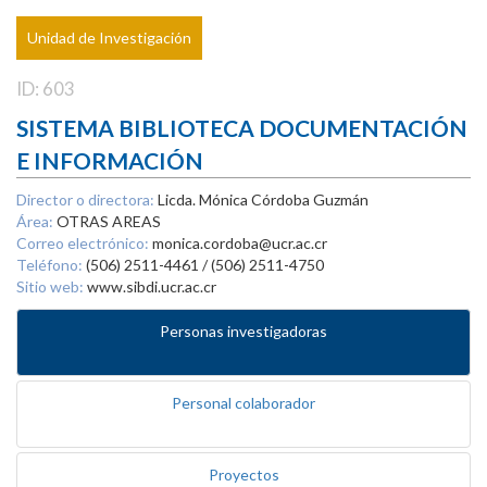
Unidad de Investigación
ID: 603
SISTEMA BIBLIOTECA DOCUMENTACIÓN
E INFORMACIÓN
Director o directora:
Licda. Mónica Córdoba Guzmán
Área:
OTRAS AREAS
Correo electrónico:
monica.cordoba@ucr.ac.cr
Teléfono:
(506) 2511-4461 / (506) 2511-4750
Sitio web:
www.sibdi.ucr.ac.cr
Personas investigadoras
Personal colaborador
Proyectos