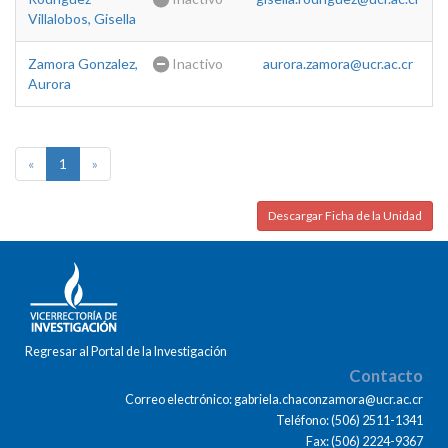
Villalobos, Gisella
Zamora Gonzalez,
Inactivo
aurora.zamora@ucr.ac.cr
Aurora
«
1
»
Descargar Ficha de la Unidad
Regresar al Portal de la Investigación
Contacto
Correo electrónico: gabriela.chaconzamora@ucr.ac.cr
Teléfono: (506) 2511-1341
Fax: (506) 2224-9367