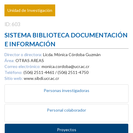
Unidad de Investigación
ID: 603
SISTEMA BIBLIOTECA DOCUMENTACIÓN
E INFORMACIÓN
Director o directora:
Licda. Mónica Córdoba Guzmán
Área:
OTRAS AREAS
Correo electrónico:
monica.cordoba@ucr.ac.cr
Teléfono:
(506) 2511-4461 / (506) 2511-4750
Sitio web:
www.sibdi.ucr.ac.cr
Personas investigadoras
Personal colaborador
Proyectos