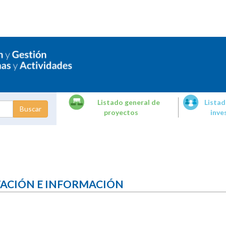
Listado general de
Listad
proyectos
inve
dades de
tigación
TACIÓN E INFORMACIÓN