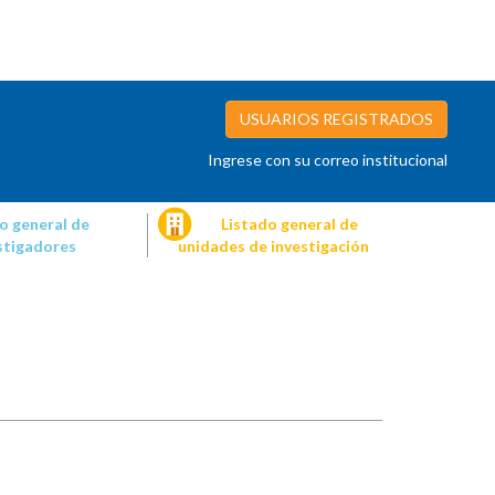
USUARIOS REGISTRADOS
Ingrese con su correo institucional
o general de
Listado general de
stigadores
unidades de investigación