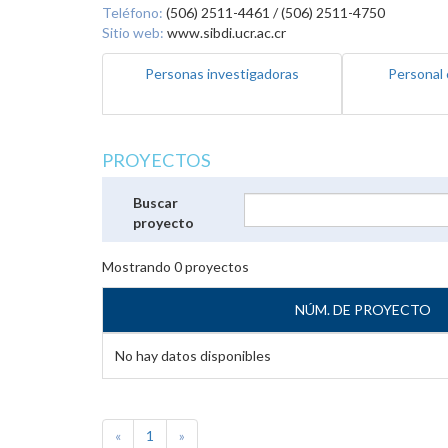
Teléfono:
(506) 2511-4461 / (506) 2511-4750
Sitio web:
www.sibdi.ucr.ac.cr
Personas investigadoras
Personal 
PROYECTOS
Buscar
proyecto
Mostrando
0
proyectos
NÚM. DE PROYECTO
No hay datos disponibles
«
1
»