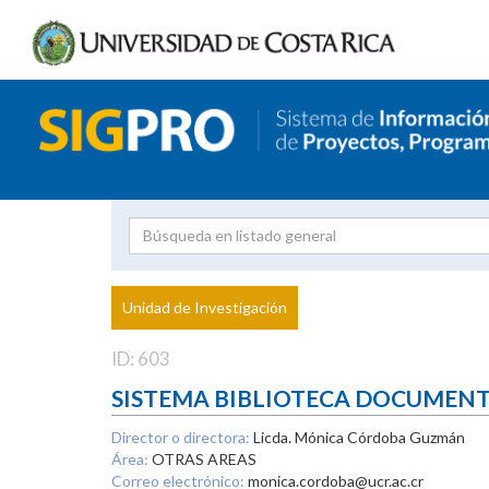
Investigador
Uni
Proyecto
Unidad de Investigación
inves
ID: 603
SISTEMA BIBLIOTECA DOCUMEN
Director o directora:
Licda. Mónica Córdoba Guzmán
Área:
OTRAS AREAS
Correo electrónico:
monica.cordoba@ucr.ac.cr