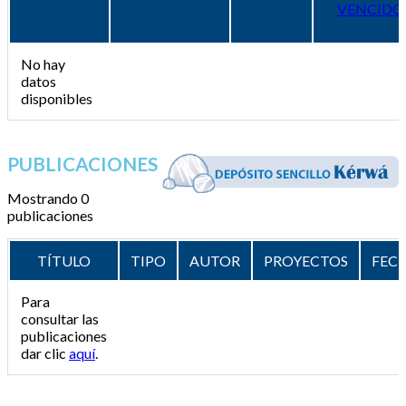
VENCIDO
No hay
datos
disponibles
PUBLICACIONES
Mostrando 0
publicaciones
TÍTULO
TIPO
AUTOR
PROYECTOS
FEC
Para
consultar las
publicaciones
dar clic
aquí
.