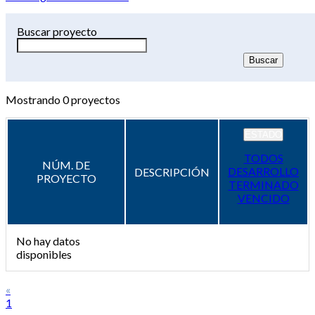
Buscar proyecto
Mostrando
0
proyectos
ESTADO
TODOS
NÚM. DE
DESARROLLO
DESCRIPCIÓN
PROYECTO
TERMINADO
VENCIDO
No hay datos
disponibles
«
1