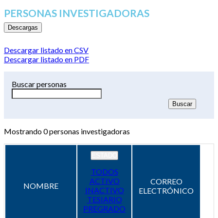
PERSONAS INVESTIGADORAS
Descargas
Descargar listado en CSV
Descargar listado en PDF
Buscar personas
Mostrando
0
personas investigadoras
ESTADO
TODOS
ACTIVO
CORREO
NOMBRE
INACTIVO
ELECTRÓNICO
TESIARIO
PREGRADO