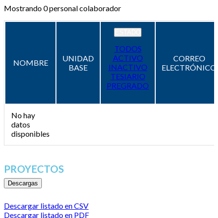
Mostrando
0
personal colaborador
ESTADO
TODOS
ACTIVO
UNIDAD
CORREO
NOMBRE
INACTIVO
BASE
ELECTRÓNICO
TESIARIO
PREGRADO
No hay
datos
disponibles
PROYECTOS
Descargas
Descargar listado en CSV
Descargar listado en PDF