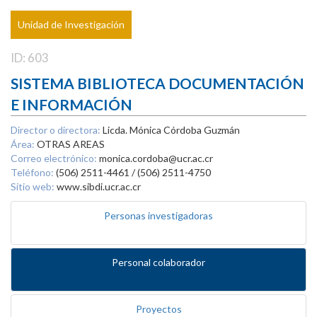
Unidad de Investigación
ID: 603
SISTEMA BIBLIOTECA DOCUMENTACIÓN
E INFORMACIÓN
Director o directora:
Licda. Mónica Córdoba Guzmán
Área:
OTRAS AREAS
Correo electrónico:
monica.cordoba@ucr.ac.cr
Teléfono:
(506) 2511-4461 / (506) 2511-4750
Sitio web:
www.sibdi.ucr.ac.cr
Personas investigadoras
Personal colaborador
Proyectos