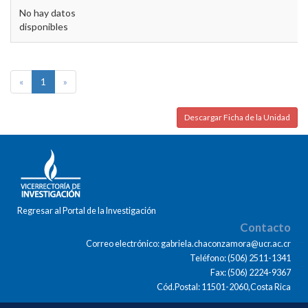
No hay datos
disponibles
«
1
»
Descargar Ficha de la Unidad
Regresar al Portal de la Investigación
Contacto
Correo electrónico: gabriela.chaconzamora@ucr.ac.cr
Teléfono: (506) 2511-1341
Fax: (506) 2224-9367
Cód.Postal: 11501-2060,Costa Rica