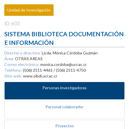
Unidad de Investigación
ID: 603
SISTEMA BIBLIOTECA DOCUMENTACIÓN
E INFORMACIÓN
Director o directora:
Licda. Mónica Córdoba Guzmán
Área:
OTRAS AREAS
Correo electrónico:
monica.cordoba@ucr.ac.cr
Teléfono:
(506) 2511-4461 / (506) 2511-4750
Sitio web:
www.sibdi.ucr.ac.cr
Personas investigadoras
Personal colaborador
Proyectos