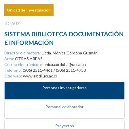
Unidad de Investigación
ID: 603
SISTEMA BIBLIOTECA DOCUMENTACIÓN
E INFORMACIÓN
Director o directora:
Licda. Mónica Córdoba Guzmán
Área:
OTRAS AREAS
Correo electrónico:
monica.cordoba@ucr.ac.cr
Teléfono:
(506) 2511-4461 / (506) 2511-4750
Sitio web:
www.sibdi.ucr.ac.cr
Personas investigadoras
Personal colaborador
Proyectos