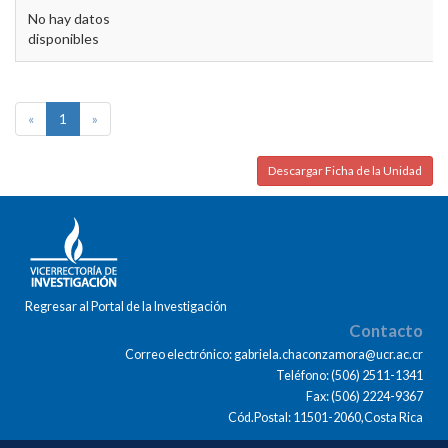
No hay datos
disponibles
«
1
»
Descargar Ficha de la Unidad
Regresar al Portal de la Investigación
Contacto
Correo electrónico: gabriela.chaconzamora@ucr.ac.cr
Teléfono: (506) 2511-1341
Fax: (506) 2224-9367
Cód.Postal: 11501-2060,Costa Rica