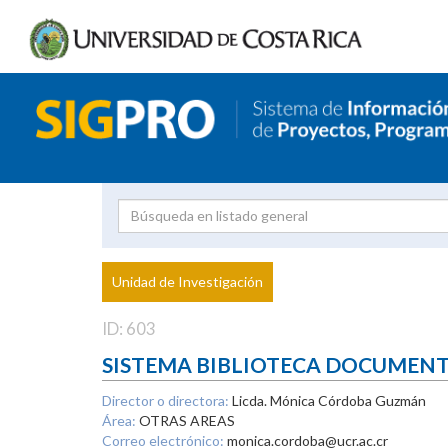
Investigador
Uni
Proyecto
Unidad de Investigación
inves
ID: 603
SISTEMA BIBLIOTECA DOCUMEN
Director o directora:
Licda. Mónica Córdoba Guzmán
Área:
OTRAS AREAS
Correo electrónico:
monica.cordoba@ucr.ac.cr