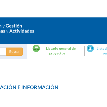
Listado general de
Listad
proyectos
inve
dades de
tigación
TACIÓN E INFORMACIÓN