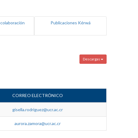
 colaboración
Publicaciones Kérwá
Descargas
CORREO ELECTRÓNICO
gisella.rodriguez@ucr.ac.cr
aurora.zamora@ucr.ac.cr