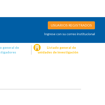
USUARIOS REGISTRADOS
Ingrese con su correo institucional
o general de
Listado general de
stigadores
unidades de investigación