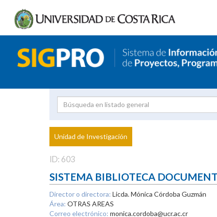
Investigador
Uni
Proyecto
Unidad de Investigación
inves
ID: 603
SISTEMA BIBLIOTECA DOCUMEN
Director o directora:
Licda. Mónica Córdoba Guzmán
Área:
OTRAS AREAS
Correo electrónico:
monica.cordoba@ucr.ac.cr