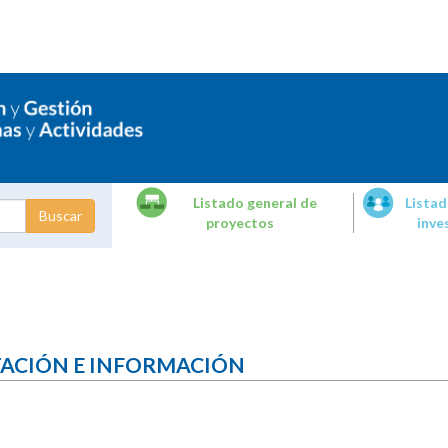
Listado general de
Listad
proyectos
inve
dades de
tigación
TACIÓN E INFORMACIÓN