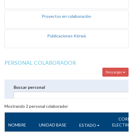
Proyectos en colaboración
Publicaciones Kérwá
PERSONAL COLABORADOR
Descargas
Buscar personal
Mostrando
2
personal colaborador
CORR
NOMBRE
UNIDAD BASE
ELECTRÓ
ESTADO