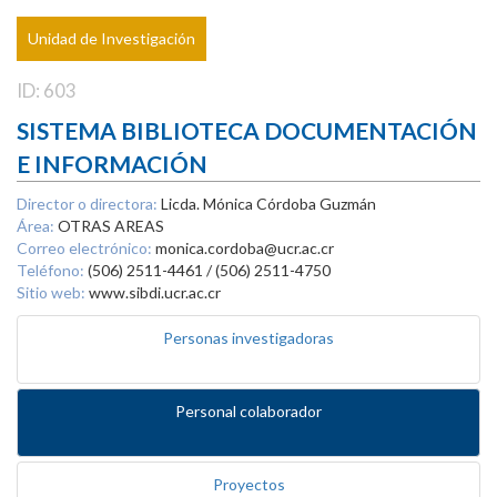
Unidad de Investigación
ID: 603
SISTEMA BIBLIOTECA DOCUMENTACIÓN
E INFORMACIÓN
Director o directora:
Licda. Mónica Córdoba Guzmán
Área:
OTRAS AREAS
Correo electrónico:
monica.cordoba@ucr.ac.cr
Teléfono:
(506) 2511-4461 / (506) 2511-4750
Sitio web:
www.sibdi.ucr.ac.cr
Personas investigadoras
Personal colaborador
Proyectos