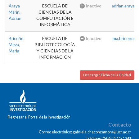
Araya
ESCUELA DE
Inactivo
adrian.araya@u
Marin,
CIENCIAS DE LA
Adrian
COMPUTACIÓN E
INFORMÁTICA
Briceño
ESCUELA DE
Inactivo
ma.briceno@u
Meza,
BIBLIOTECOLOGÍA
Maria
Y CIENCIAS DE LA
INFORMACIÓN
Descargar Ficha de la Unidad
Regresar al Portal de la Investigación
Contacto
Correo electrónico: gabriela.chaconzamora@ucr.ac.cr
Teléfono: (506) 2511-1341