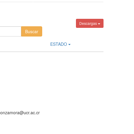
Descargas
ESTADO
aconzamora@ucr.ac.cr