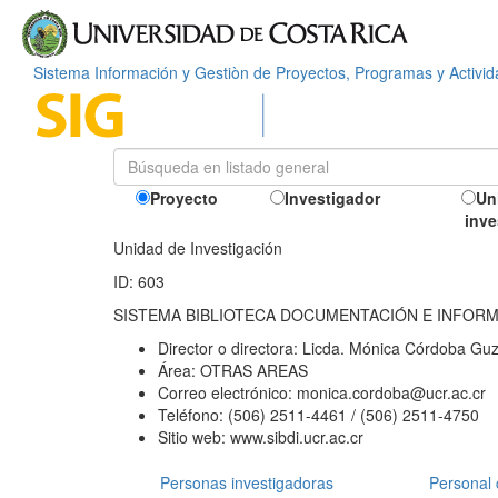
Sistema Información y Gestiòn de Proyectos, Programas y Activi
Proyecto
Investigador
Un
inve
Unidad de Investigación
ID: 603
SISTEMA BIBLIOTECA DOCUMENTACIÓN E INFOR
Director o directora:
Licda. Mónica Córdoba Gu
Área:
OTRAS AREAS
Correo electrónico:
monica.cordoba@ucr.ac.cr
Teléfono:
(506) 2511-4461 / (506) 2511-4750
Sitio web:
www.sibdi.ucr.ac.cr
Personas investigadoras
Personal 