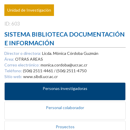
Unidad de Investigación
ID: 603
SISTEMA BIBLIOTECA DOCUMENTACIÓN
E INFORMACIÓN
Director o directora:
Licda. Mónica Córdoba Guzmán
Área:
OTRAS AREAS
Correo electrónico:
monica.cordoba@ucr.ac.cr
Teléfono:
(506) 2511-4461 / (506) 2511-4750
Sitio web:
www.sibdi.ucr.ac.cr
Personas investigadoras
Personal colaborador
Proyectos