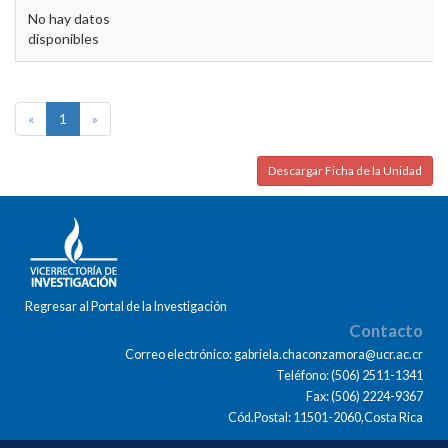
No hay datos
disponibles
«
1
»
Descargar Ficha de la Unidad
Regresar al Portal de la Investigación
Contacto
Correo electrónico: gabriela.chaconzamora@ucr.ac.cr
Teléfono: (506) 2511-1341
Fax: (506) 2224-9367
Cód.Postal: 11501-2060,Costa Rica