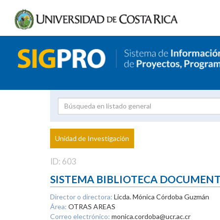
Investigador
Uni
Proyecto
Unidad de Investigación
inves
ID: 603
SISTEMA BIBLIOTECA DOCUMEN
Director o directora:
Licda. Mónica Córdoba Guzmán
Área:
OTRAS AREAS
Correo electrónico:
monica.cordoba@ucr.ac.cr