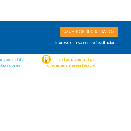
USUARIOS REGISTRADOS
Ingrese con su correo institucional
o general de
Listado general de
stigadores
unidades de investigación