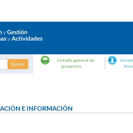
Listado general de
Listad
proyectos
inve
dades de
tigación
TACIÓN E INFORMACIÓN