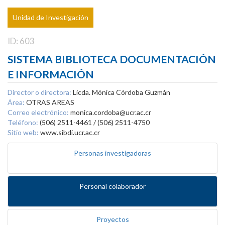
Unidad de Investigación
ID: 603
SISTEMA BIBLIOTECA DOCUMENTACIÓN
E INFORMACIÓN
Director o directora:
Licda. Mónica Córdoba Guzmán
Área:
OTRAS AREAS
Correo electrónico:
monica.cordoba@ucr.ac.cr
Teléfono:
(506) 2511-4461 / (506) 2511-4750
Sitio web:
www.sibdi.ucr.ac.cr
Personas investigadoras
Personal colaborador
Proyectos