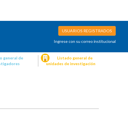
USUARIOS REGISTRADOS
Ingrese con su correo institucional
o general de
Listado general de
stigadores
unidades de investigación