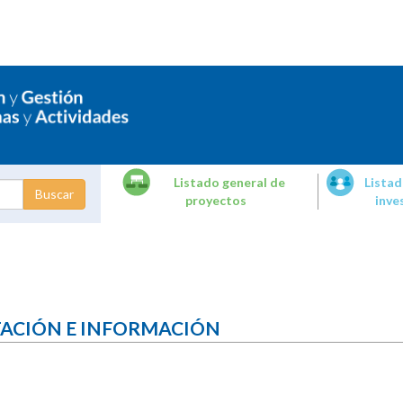
Listado general de
Listad
proyectos
inve
dades de
tigación
TACIÓN E INFORMACIÓN