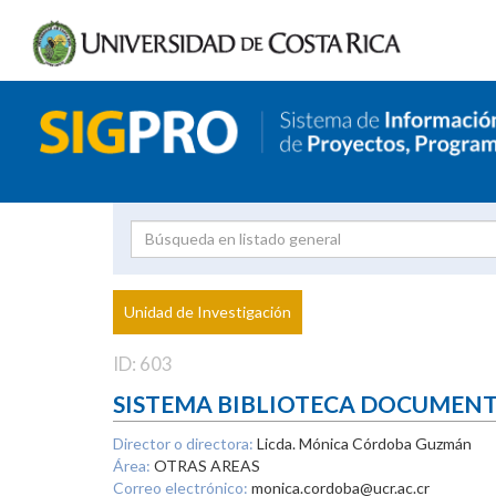
Investigador
Uni
Proyecto
Unidad de Investigación
inves
ID: 603
SISTEMA BIBLIOTECA DOCUMEN
Director o directora:
Licda. Mónica Córdoba Guzmán
Área:
OTRAS AREAS
Correo electrónico:
monica.cordoba@ucr.ac.cr