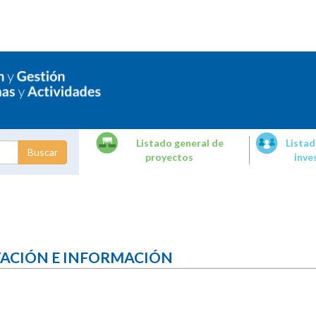
Listado general de
Listad
proyectos
inve
dades de
tigación
TACIÓN E INFORMACIÓN