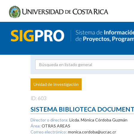
Investigador
Uni
Proyecto
Unidad de Investigación
inves
ID: 603
SISTEMA BIBLIOTECA DOCUMEN
Director o directora:
Licda. Mónica Córdoba Guzmán
Área:
OTRAS AREAS
Correo electrónico:
monica.cordoba@ucr.ac.cr