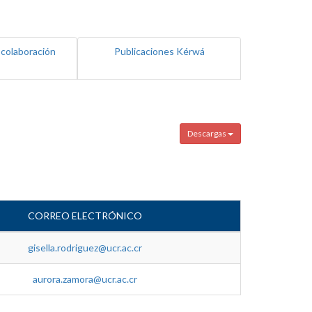
 colaboración
Publicaciones Kérwá
Descargas
CORREO ELECTRÓNICO
gisella.rodriguez@ucr.ac.cr
aurora.zamora@ucr.ac.cr