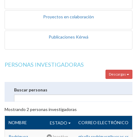
Proyectos en colaboración
Publicaciones Kérwá
PERSONAS INVESTIGADORAS
Descargas
Buscar personas
Mostrando
2
personas investigadoras
NOMBRE
CORREO ELECTRÓNICO
ESTADO
Rodriguez
Inactivo
gisella.rodriguez@ucr.ac.cr