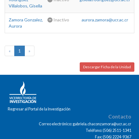
Villalobos, Gisella
Zamora Gonzalez,
Inactivo
aurora.zamora@ucr.ac.cr
Aurora
«
1
»
Descargar Ficha de la Unidad
Regresar al Portal de la Investigación
Contacto
Correo electrónico: gabriela.chaconzamora@ucr.ac.cr
Teléfono: (506) 2511-1341
Fax: (506) 2224-9367