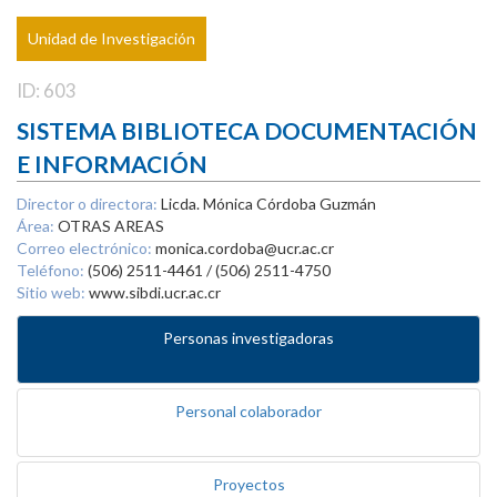
Unidad de Investigación
ID: 603
SISTEMA BIBLIOTECA DOCUMENTACIÓN
E INFORMACIÓN
Director o directora:
Licda. Mónica Córdoba Guzmán
Área:
OTRAS AREAS
Correo electrónico:
monica.cordoba@ucr.ac.cr
Teléfono:
(506) 2511-4461 / (506) 2511-4750
Sitio web:
www.sibdi.ucr.ac.cr
Personas investigadoras
Personal colaborador
Proyectos