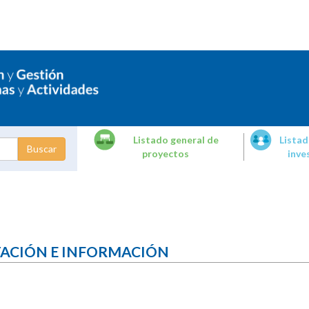
Listado general de
Listad
proyectos
inve
dades de
tigación
TACIÓN E INFORMACIÓN