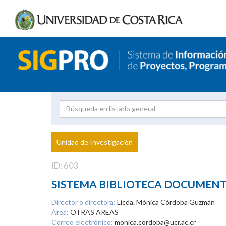
Investigador
Uni
Proyecto
Unidad de Investigación
inves
ID: 603
SISTEMA BIBLIOTECA DOCUMEN
Director o directora:
Licda. Mónica Córdoba Guzmán
Área:
OTRAS AREAS
Correo electrónico:
monica.cordoba@ucr.ac.cr