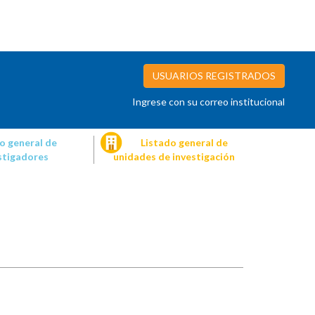
USUARIOS REGISTRADOS
Ingrese con su correo institucional
o general de
Listado general de
stigadores
unidades de investigación